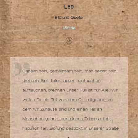
L59
Bild und Quelle:
l-59.de
Daheim sein, gemeinsam sein, man selbst sein,
drei sein Sich fallen lassen, eintauchen,
auftauchen, brennen Unser Pulli ist für Alle! Wir
wollen Dir ein Teil von dem Ort mitgeben, an
dem wir Zuhause sind und einen Teil an
Menschen geben, den dieses Zuhause fehlt.
Natürlich fair, Bio und gestickt in unserer Straße