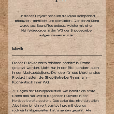
L59
Für dieses Projekt habe ich die Musik komponiert,
produziert, gemischt und gemastert. Der ganze Song
wurde aus Soundfiles gebaut, welche mit einem
Nahfeldrecorder in der WG der Shopbetreiber
aufgenommen wurden.
Musik
Dieser Pullover sollte "einfach anders" in Szene
gesetzt werden. Nicht nur in der Bild- sondern auch
in der Musikgestaltung. Die Idee für das Merchandise
Produkt hatten die Shop-Betreiber*Innen am
Küchentisch ihrer WG.
Zu Beginn der Musikproduktion, war bereits die erste
Szene des rückwärts fliegenden Pullovers in der
Nordsee bereits gedreht. Das sollte das Intro darstellen.
Also habe ich ein verträumtes Intro mit ebenso
rückwärts abgespielten Instrumenten gewählt. Alle