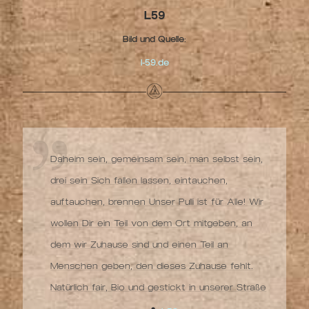
L59
Bild und Quelle:
l-59.de
Daheim sein, gemeinsam sein, man selbst sein,
drei sein Sich fallen lassen, eintauchen,
auftauchen, brennen Unser Pulli ist für Alle! Wir
wollen Dir ein Teil von dem Ort mitgeben, an
dem wir Zuhause sind und einen Teil an
Menschen geben, den dieses Zuhause fehlt.
Natürlich fair, Bio und gestickt in unserer Straße